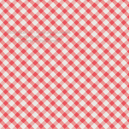
© 2026 PALMA a.s. - Všetky práva vyhradené.
Created by buckle up - online studio
Podmienky používania portálu