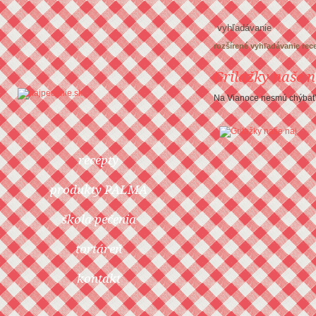
rozšírené vyhľadávanie rec
Grilažky naše n
Na Vianoce nesmú chýbať
recepty
produkty PALMA
škola pečenia
tortáreň
kontakt