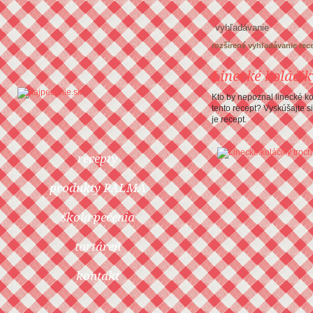
rozšírené vyhľadávanie rec
Linecké koláčik
Kto by nepoznal linecké ko
tento recept? Vyskúšajte si
je recept.
recepty
produkty PALMA
škola pečenia
tortáreň
kontakt