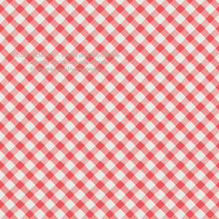
© 2026 PALMA a.s. - Všetky práva vyhradené.
Created by buckle up - online studio
Podmienky používania portálu