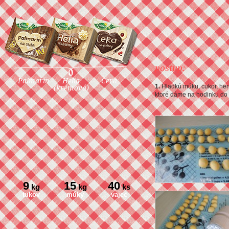
postup:
Palmarín
Helia
Cera
(krémová)
1.
Hladkú múku, cukor, her
ktoré dáme na hodinku do 
9
15
40
kg
kg
ks
tukov
múky
vajec