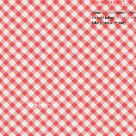
recept upiekli:
Zatiaľ nebola pridaná žiadn
Ak máš fotografiu tohoto r
toho plynúce výhody.
Sledujte nás na: