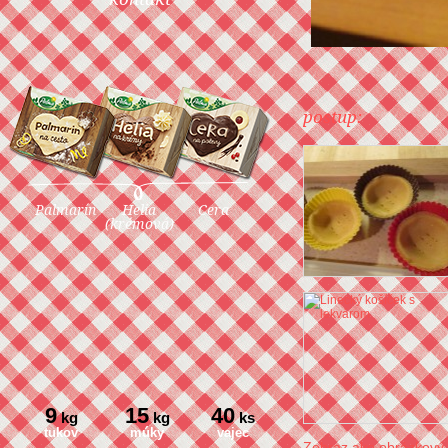
postup:
Palmarín
Helia
Cera
(krémová)
9
15
40
kg
kg
ks
tukov
múky
vajec
Zobraz ako obrázkový