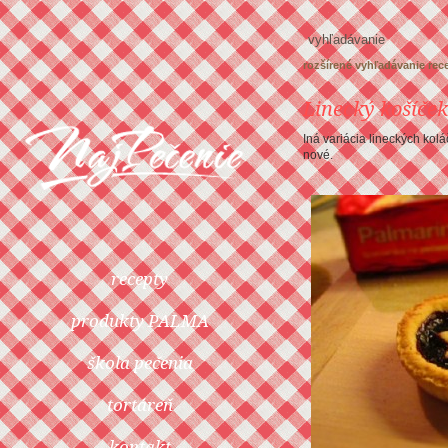
rozšírené vyhľadávanie rec
Linecký košíče
Iná variácia lineckých kol
nové.
recepty
produkty PALMA
škola pečenia
tortáreň
kontakt