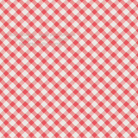
© 2026 PALMA a.s. - Všetky práva vyhradené.
Created by buckle up - online studio
Podmienky používania portálu