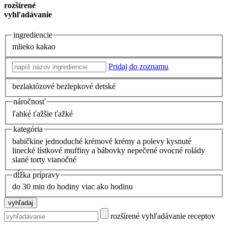
rozšírené
vyhľadávanie
ingrediencie
mlieko
kakao
Pridaj do zoznamu
bezlaktózové
bezlepkové
detské
náročnosť
ľahké
ťažšie
ťažké
kategória
babičkine
jednoduché
krémové
krémy a polevy
kysnuté
linecké
lístkové
muffiny a bábovky
nepečené
ovocné
rolády
slané
torty
vianočné
dĺžka prípravy
do 30 min
do hodiny
viac ako hodinu
rozšírené vyhľadávanie receptov