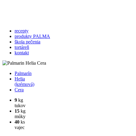
recepty
produkty PALMA
škola pečenia
tortáreň
kontakt
Palmarín
Helia
(krémová)
Cera
9
kg
tukov
15
kg
múky
40
ks
vajec