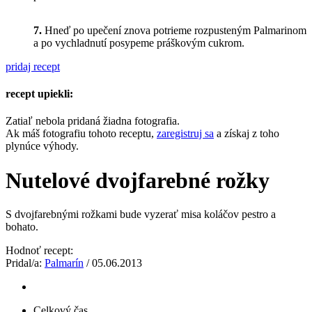
7.
Hneď po upečení znova potrieme rozpusteným Palmarinom
a po vychladnutí posypeme práškovým cukrom.
pridaj recept
recept upiekli:
Zatiaľ nebola pridaná žiadna fotografia.
Ak máš fotografiu tohoto receptu,
zaregistruj sa
a získaj z toho
plynúce výhody.
Nutelové dvojfarebné rožky
S dvojfarebnými rožkami bude vyzerať misa koláčov pestro a
bohato.
Hodnoť recept:
Pridal/a:
Palmarín
/ 05.06.2013
Celkový čas