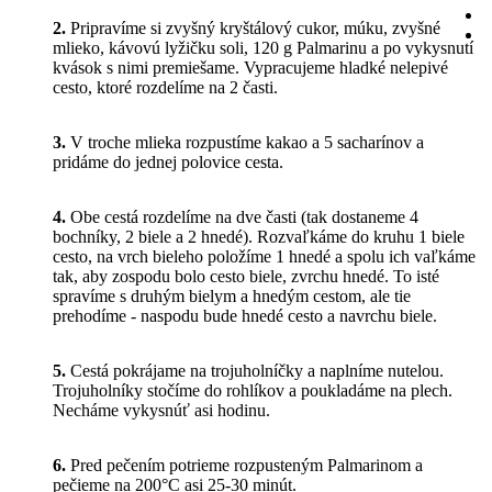
2.
Pripravíme si zvyšný kryštálový cukor, múku, zvyšné
mlieko, kávovú lyžičku soli, 120 g Palmarinu a po vykysnutí
kvások s nimi premiešame. Vypracujeme hladké nelepivé
cesto, ktoré rozdelíme na 2 časti.
3.
V troche mlieka rozpustíme kakao a 5 sacharínov a
pridáme do jednej polovice cesta.
4.
Obe cestá rozdelíme na dve časti (tak dostaneme 4
bochníky, 2 biele a 2 hnedé). Rozvaľkáme do kruhu 1 biele
cesto, na vrch bieleho položíme 1 hnedé a spolu ich vaľkáme
tak, aby zospodu bolo cesto biele, zvrchu hnedé. To isté
spravíme s druhým bielym a hnedým cestom, ale tie
prehodíme - naspodu bude hnedé cesto a navrchu biele.
5.
Cestá pokrájame na trojuholníčky a naplníme nutelou.
Trojuholníky stočíme do rohlíkov a poukladáme na plech.
Necháme vykysnúť asi hodinu.
6.
Pred pečením potrieme rozpusteným Palmarinom a
pečieme na 200°C asi 25-30 minút.