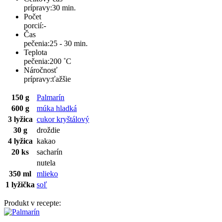
prípravy:
30 min.
Počet
porcií:
-
Čas
pečenia:
25 - 30 min.
Teplota
pečenia:
200 ˚C
Náročnosť
prípravy:
ťažšie
150 g
Palmarín
600 g
múka hladká
3 lyžica
cukor kryštálový
30 g
droždie
4 lyžica
kakao
20 ks
sacharín
nutela
350 ml
mlieko
1 lyžička
soľ
Produkt v recepte: