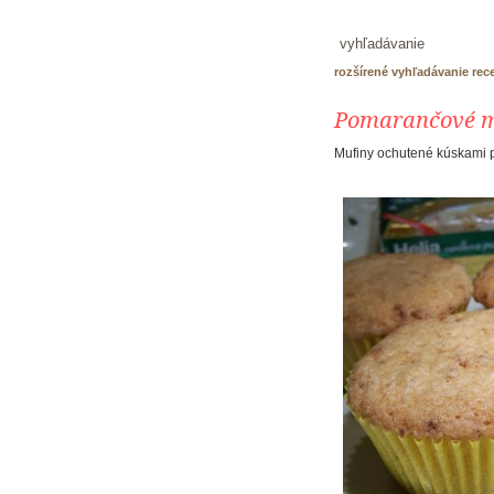
rozšírené vyhľadávanie rec
Pomarančové m
Mufiny ochutené kúskami
recepty
produkty PALMA
škola pečenia
tortáreň
kontakt