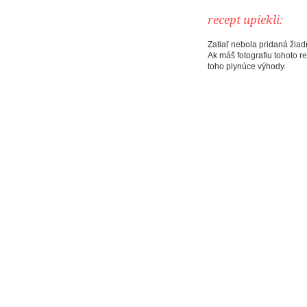
recept upiekli:
Zatiaľ nebola pridaná žiadn
Ak máš fotografiu tohoto r
toho plynúce výhody.