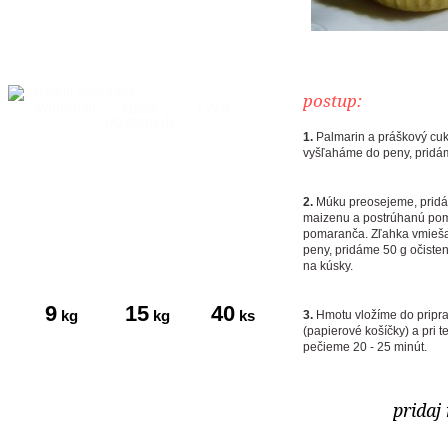
postup:
Palmarín
Helia
Cera
(krémová)
1.
Palmarin a práškový cu
vyšľaháme do peny, pridám
2.
Múku preosejeme, pridá
maizenu a postrúhanú pom
pomaranča. Zľahka vmieša
peny, pridáme 50 g očist
na kúsky.
9
15
40
kg
kg
ks
3.
Hmotu vložíme do pripra
tukov
múky
vajec
(papierové košíčky) a pri 
pečieme 20 - 25 minút.
pridaj