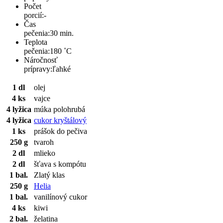
Počet
porcií:
-
Čas
pečenia:
30 min.
Teplota
pečenia:
180 ˚C
Náročnosť
prípravy:
ľahké
1 dl
olej
4 ks
vajce
4 lyžica
múka polohrubá
4 lyžica
cukor kryštálový
1 ks
prášok do pečiva
250 g
tvaroh
2 dl
mlieko
2 dl
šťava s kompótu
1 bal.
Zlatý klas
250 g
Helia
1 bal.
vanilínový cukor
4 ks
kiwi
2 bal.
želatina