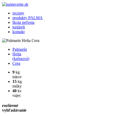
recepty
produkty PALMA
škola pečenia
tortáreň
kontakt
Palmarín
Helia
(krémová)
Cera
9
kg
tukov
15
kg
múky
40
ks
vajec
rozšírené
vyhľadávanie