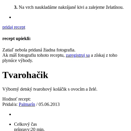
3.
Na vrch naukladáme nakrájané kivi a zalejeme želatínou.
pridaj recept
recept upiekli:
Zatiaľ nebola pridaná žiadna fotografia.
Ak máš fotografiu tohoto receptu,
zaregistruj sa
a získaj z toho
plynúce výhody.
Tvarohačik
Výborný detský tvarohový koláčik s ovocím a želé.
Hodnoť recept:
Pridal/a:
Palmarín
/ 05.06.2013
Celkový čas
prípravy:
20 min.