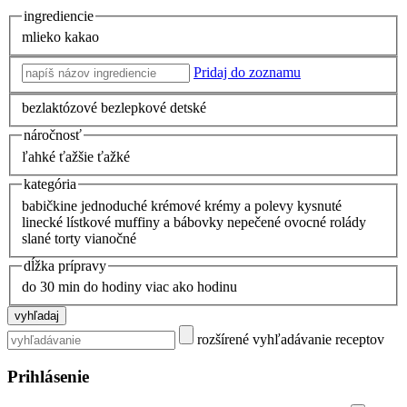
ingrediencie
mlieko
kakao
Pridaj do zoznamu
bezlaktózové
bezlepkové
detské
náročnosť
ľahké
ťažšie
ťažké
kategória
babičkine
jednoduché
krémové
krémy a polevy
kysnuté
linecké
lístkové
muffiny a bábovky
nepečené
ovocné
rolády
slané
torty
vianočné
dĺžka prípravy
do 30 min
do hodiny
viac ako hodinu
rozšírené vyhľadávanie receptov
Prihlásenie