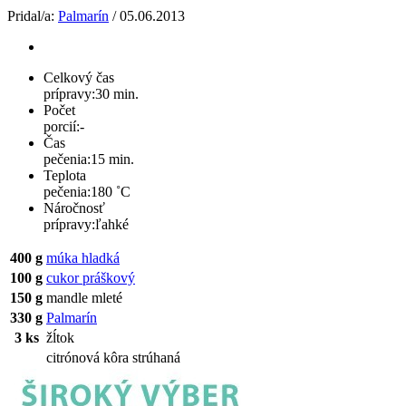
Pridal/a:
Palmarín
/ 05.06.2013
Celkový čas
prípravy:
30 min.
Počet
porcií:
-
Čas
pečenia:
15 min.
Teplota
pečenia:
180 ˚C
Náročnosť
prípravy:
ľahké
400 g
múka hladká
100 g
cukor práškový
150 g
mandle mleté
330 g
Palmarín
3 ks
žĺtok
citrónová kôra strúhaná