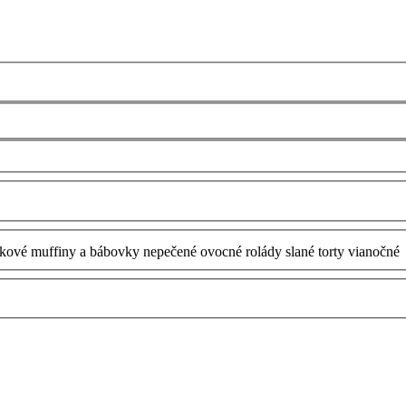
tkové
muffiny a bábovky
nepečené
ovocné
rolády
slané
torty
vianočné