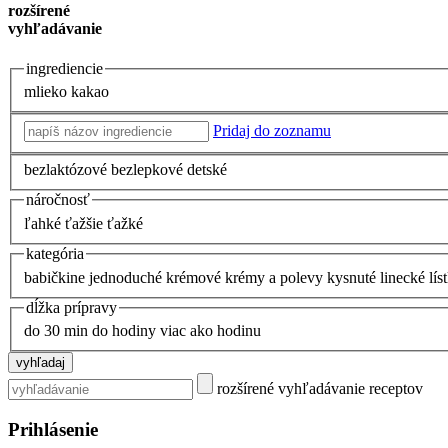
rozšírené
vyhľadávanie
ingrediencie
mlieko
kakao
Pridaj do zoznamu
bezlaktózové
bezlepkové
detské
náročnosť
ľahké
ťažšie
ťažké
kategória
babičkine
jednoduché
krémové
krémy a polevy
kysnuté
linecké
lís
dĺžka prípravy
do 30 min
do hodiny
viac ako hodinu
rozšírené vyhľadávanie receptov
Prihlásenie