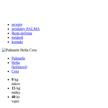
recepty
produkty PALMA
škola pečenia
tortáreň
kontakt
Palmarín
Helia
(krémová)
Cera
9
kg
tukov
15
kg
múky
40
ks
vajec