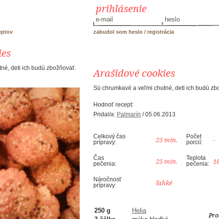
prihlásenie
eptov
zabudol som heslo
/
registrácia
ies
né, deti ich budú zbožňovať.
Arašidové cookies
Sú chrumkavé a veľmi chutné, deti ich budú zb
Hodnoť recept:
Pridal/a:
Palmarín
/ 05.06.2013
Celkový čas
Počet
25 min.
-
prípravy:
porcií:
Čas
Teplota
25 min.
18
pečenia:
pečenia:
Náročnosť
ľahké
prípravy:
250 g
Helia
Pro