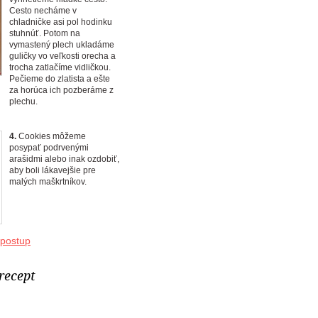
Cesto necháme v
chladničke asi pol hodinku
stuhnúť. Potom na
vymastený plech ukladáme
guličky vo veľkosti orecha a
trocha zatlačíme vidličkou.
Pečieme do zlatista a ešte
za horúca ich pozberáme z
plechu.
4.
Cookies môžeme
posypať podrvenými
arašidmi alebo inak ozdobiť,
aby boli lákavejšie pre
malých maškrtníkov.
 postup
 recept