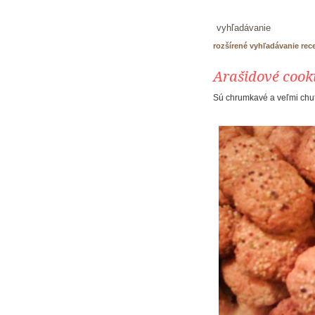
rozšírené vyhľadávanie rec
Arašidové cook
Sú chrumkavé a veľmi chut
recepty
produkty PALMA
škola pečenia
tortáreň
kontakt