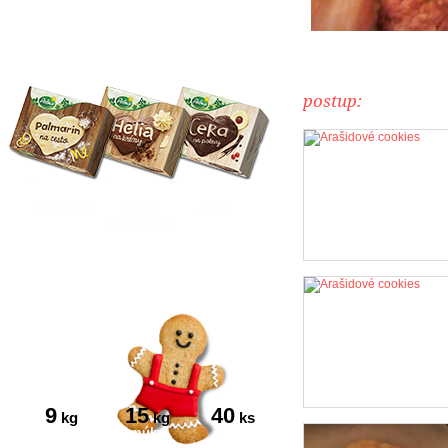
postup:
Palmarín
Helia
Cera
(krémová)
9
15
40
kg
kg
ks
tukov
múky
vajec