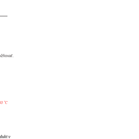
ožňovať.
0 ˚C
dukt v