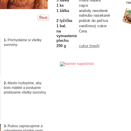
3 šálka
múka hladká
re
1 ks
vajce
1 šálka
arašidy nesolené
nahrubo nasekané
2 lyžička
prášok do pečiva
1 bal.
vanilínový cukor
na
Cera
vymastenie
1.
Prichystáme si všetky
plechu
suroviny.
250 g
cukor hnedý
2.
Maslo roztopíme, aby
bolo mäkké a postupne
pridávame všetky suroviny.
3.
Rukou zapracujeme a
vyhnetieme hladké cesto.