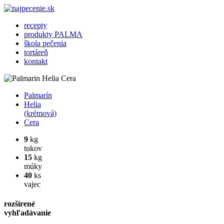
recepty
produkty PALMA
škola pečenia
tortáreň
kontakt
Palmarín
Helia
(krémová)
Cera
9
kg
tukov
15
kg
múky
40
ks
vajec
rozšírené
vyhľadávanie