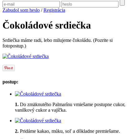
Zabudol som heslo
/
Registrácia
Čokoládové srdiečka
Srdiečka máme radi, lebo milujeme čokoládu. (Pozrite si
fotopostup.)
postup:
1.
Do zmäknutého Palmarínu vmiešame postupne cukor,
vanilkový cukor a vajíčka.
2.
Pridáme kakao, múku, soľ a dôkladne premiešame.