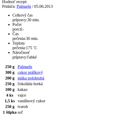
Hodnoť recept:
Pridal/a:
Palmarín
/ 05.06.2013
Celkový čas
prípravy:
30 min.
Počet
porcií:
-
Čas
pečenia:
30 min.
Teplota
pečenia:
175 ˚C
Náročnosť
prípravy:
ľahké
250 g
Palmarín
300 g
cukor práškový
200 g
múka polohrubá
250 g
čokoláda horká
100 g
kakao
4 ks
vajce
1,5 ks
vanilínový cukor
250 g
tvaroh
1 štipka
soľ