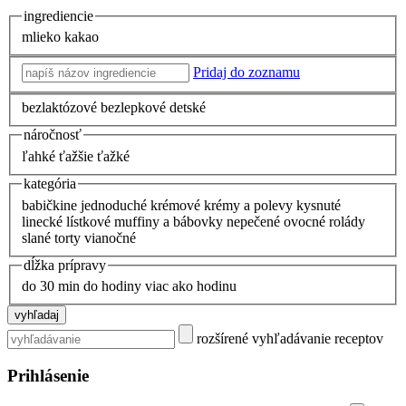
ingrediencie
mlieko
kakao
Pridaj do zoznamu
bezlaktózové
bezlepkové
detské
náročnosť
ľahké
ťažšie
ťažké
kategória
babičkine
jednoduché
krémové
krémy a polevy
kysnuté
linecké
lístkové
muffiny a bábovky
nepečené
ovocné
rolády
slané
torty
vianočné
dĺžka prípravy
do 30 min
do hodiny
viac ako hodinu
rozšírené vyhľadávanie receptov
Prihlásenie