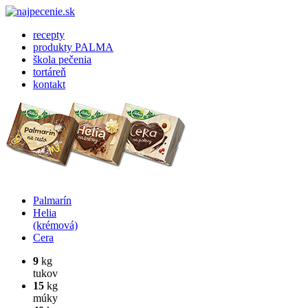
recepty
produkty PALMA
škola pečenia
tortáreň
kontakt
Palmarín
Helia
(krémová)
Cera
9
kg
tukov
15
kg
múky