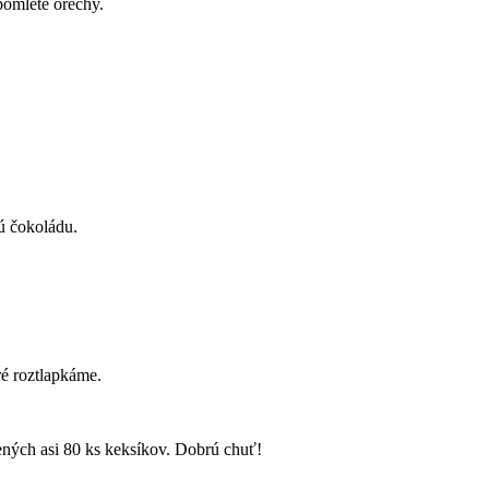
pomleté orechy.
ú čokoládu.
ré roztlapkáme.
ených asi 80 ks keksíkov. Dobrú chuť!