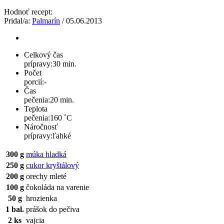
Hodnoť recept:
Pridal/a:
Palmarín
/ 05.06.2013
Celkový čas
prípravy:
30 min.
Počet
porcií:
-
Čas
pečenia:
20 min.
Teplota
pečenia:
160 ˚C
Náročnosť
prípravy:
ľahké
300 g
múka hladká
250 g
cukor kryštálový
200 g
orechy mleté
100 g
čokoláda na varenie
50 g
hrozienka
1 bal.
prášok do pečiva
2 ks
vajcia