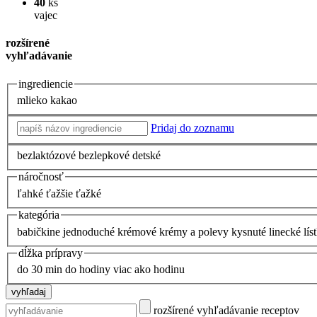
40
ks
vajec
rozšírené
vyhľadávanie
ingrediencie
mlieko
kakao
Pridaj do zoznamu
bezlaktózové
bezlepkové
detské
náročnosť
ľahké
ťažšie
ťažké
kategória
babičkine
jednoduché
krémové
krémy a polevy
kysnuté
linecké
lís
dĺžka prípravy
do 30 min
do hodiny
viac ako hodinu
rozšírené vyhľadávanie receptov