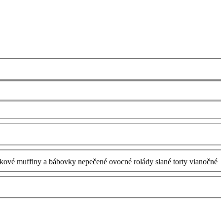
tkové
muffiny a bábovky
nepečené
ovocné
rolády
slané
torty
vianočné