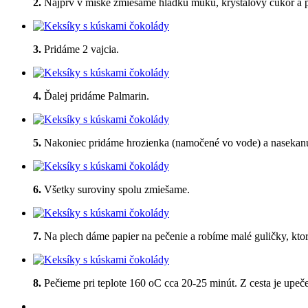
2.
Najprv v miske zmiešame hladkú múku, kryštálový cukor a 
3.
Pridáme 2 vajcia.
4.
Ďalej pridáme Palmarin.
5.
Nakoniec pridáme hrozienka (namočené vo vode) a nasekan
6.
Všetky suroviny spolu zmiešame.
7.
Na plech dáme papier na pečenie a robíme malé guličky, kto
8.
Pečieme pri teplote 160 oC cca 20-25 minút. Z cesta je upeč