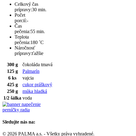
Celkový čas
prípravy:
30 min.
Počet
porcií:
-
Čas
pečenia:
55 min.
Teplota
pečenia:
180 ˚C
Náročnosť
prípravy:
ťažšie
300 g
čokoláda tmavá
125 g
Palmarín
6 ks
vajcia
425 g
cukor práškový
250 g
múka hladká
1/2 šálka
voda
perníčky radia
Sledujte nás na:
© 2026 PALMA a.s. - Všetky práva vyhradené.