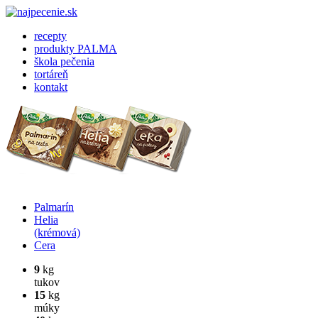
recepty
produkty PALMA
škola pečenia
tortáreň
kontakt
Palmarín
Helia
(krémová)
Cera
9
kg
tukov
15
kg
múky