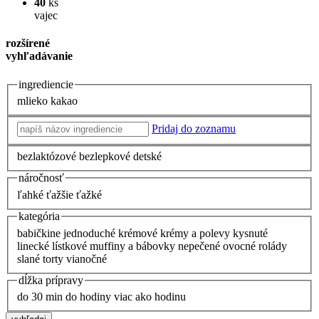
40
ks
vajec
rozšírené
vyhľadávanie
ingrediencie
mlieko
kakao
Pridaj do zoznamu
bezlaktózové
bezlepkové
detské
náročnosť
ľahké
ťažšie
ťažké
kategória
babičkine
jednoduché
krémové
krémy a polevy
kysnuté
linecké
lístkové
muffiny a bábovky
nepečené
ovocné
rolády
slané
torty
vianočné
dĺžka prípravy
do 30 min
do hodiny
viac ako hodinu