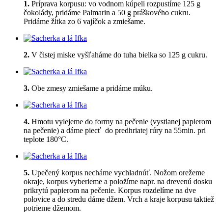
1.
Príprava korpusu: vo vodnom kúpeli rozpustíme 125 g
čokolády, pridáme Palmarin a 50 g práškového cukru.
Pridáme žĺtka zo 6 vajíčok a zmiešame.
2.
V čistej miske vyšľaháme do tuha bielka so 125 g cukru.
3.
Obe zmesy zmiešame a pridáme múku.
4.
Hmotu vylejeme do formy na pečenie (vystlanej papierom
na pečenie) a dáme piecť do predhriatej rúry na 55min. pri
teplote 180°C.
5.
Upečený korpus necháme vychladnúť. Nožom orežeme
okraje, korpus vyberieme a položíme napr. na drevenú dosku
prikrytú papierom na pečenie. Korpus rozdelíme na dve
polovice a do stredu dáme džem. Vrch a kraje korpusu taktiež
potrieme džemom.