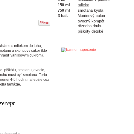
150 ml
mlieko
750 ml
smotana kyslá
3 bal.
škoricový cukor
ovocný kompót
rôzneho druhu
piškóty detské
aháme s mliekom do tuha,
otanu a škoricový cukor (kto
hradiť vanilkovým cukrom).
me: piškótu, smotanu, ovocie,
rchu musí byť smotana. Tortu
menej 4-5 hodín, najlepšie cez
dľa fantázie.
 recept