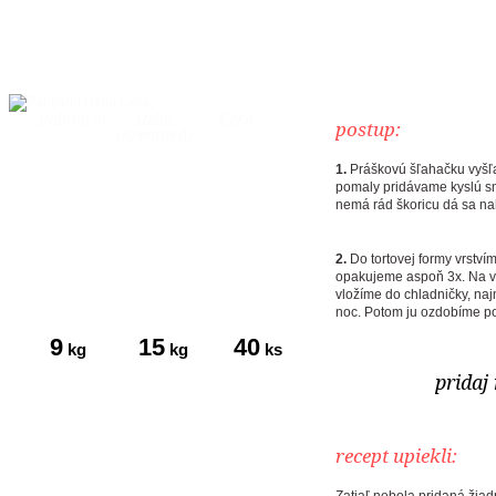
Palmarín
Helia
Cera
postup:
(krémová)
1.
Práškovú šľahačku vyšľ
pomaly pridávame kyslú sm
nemá rád škoricu dá sa na
2.
Do tortovej formy vrství
opakujeme aspoň 3x. Na v
vložíme do chladničky, naj
noc. Potom ju ozdobíme po
9
15
40
kg
kg
ks
tukov
múky
vajec
pridaj
recept upiekli: