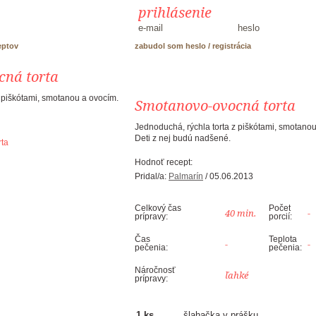
prihlásenie
eptov
zabudol som heslo
/
registrácia
cná torta
z piškótami, smotanou a ovocím.
Smotanovo-ovocná torta
Jednoduchá, rýchla torta z piškótami, smotano
Deti z nej budú nadšené.
Hodnoť recept:
Pridal/a:
Palmarín
/ 05.06.2013
Celkový čas
Počet
40 min.
-
prípravy:
porcií:
Čas
Teplota
-
-
pečenia:
pečenia:
Náročnosť
ľahké
prípravy:
1 ks
šlahačka v prášku