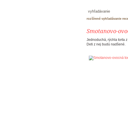
rozšírené vyhľadávanie rec
Smotanovo-ovo
Jednoduchá, rýchla torta 
Deti z nej budú nadšené.
recepty
produkty PALMA
škola pečenia
tortáreň
kontakt