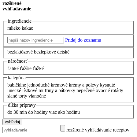
rozšírené
vyhľadávanie
ingrediencie
mlieko
kakao
Pridaj do zoznamu
bezlaktózové
bezlepkové
detské
náročnosť
ľahké
ťažšie
ťažké
kategória
babičkine
jednoduché
krémové
krémy a polevy
kysnuté
linecké
lístkové
muffiny a bábovky
nepečené
ovocné
rolády
slané
torty
vianočné
dĺžka prípravy
do 30 min
do hodiny
viac ako hodinu
rozšírené vyhľadávanie receptov