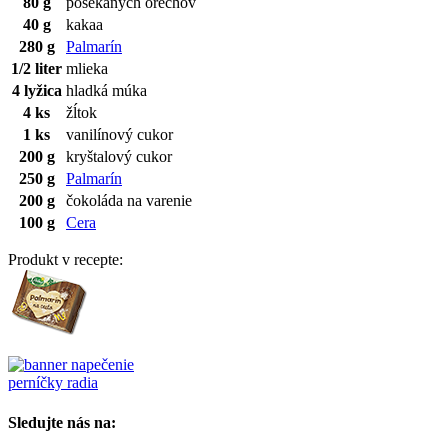
80 g
posekaných orechov
40 g
kakaa
280 g
Palmarín
1/2 liter
mlieka
4 lyžica
hladká múka
4 ks
žĺtok
1 ks
vanilínový cukor
200 g
kryštalový cukor
250 g
Palmarín
200 g
čokoláda na varenie
100 g
Cera
Produkt v recepte:
perníčky radia
Sledujte nás na: