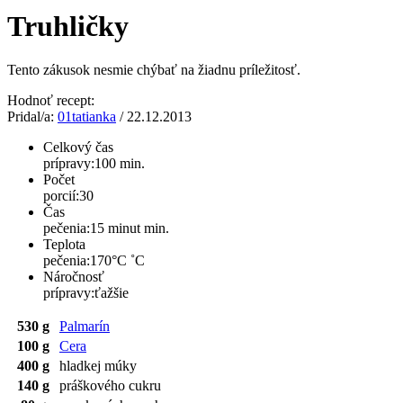
Truhličky
Tento zákusok nesmie chýbať na žiadnu príležitosť.
Hodnoť recept:
Pridal/a:
01tatianka
/ 22.12.2013
Celkový čas
prípravy:
100 min.
Počet
porcií:
30
Čas
pečenia:
15 minut min.
Teplota
pečenia:
170°C ˚C
Náročnosť
prípravy:
ťažšie
530 g
Palmarín
100 g
Cera
400 g
hladkej múky
140 g
práškového cukru