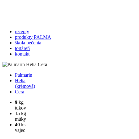
recepty
produkty PALMA
škola pečenia
tortáreň
kontakt
Palmarín
Helia
(krémová)
Cera
9
kg
tukov
15
kg
múky
40
ks
vajec