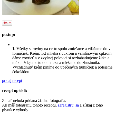
postup:
1.
Všetky suroviny na cesto spolu zmiešame a vtláčame do
formičiek. Krém: 1/2 mlieka s cukrom a vanilínovým cukrom
dáme zovrieť a v zvyšnej polovici si rozhabarkujeme žĺtka a
múku. Vlejeme to do mlieka a miešame do zhustnutia.
Vychladnutý krém plníme do upečených truhličiek a polejeme
čokoládou.
pridaj recept
recept upiekli:
Zatiaľ nebola pridaná žiadna fotografia.
Ak máš fotografiu tohoto receptu,
zaregistruj sa
a získaj z toho
plynúce výhody.