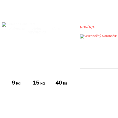
postup:
Palmarín
Helia
Cera
(krémová)
9
15
40
kg
kg
ks
tukov
múky
vajec