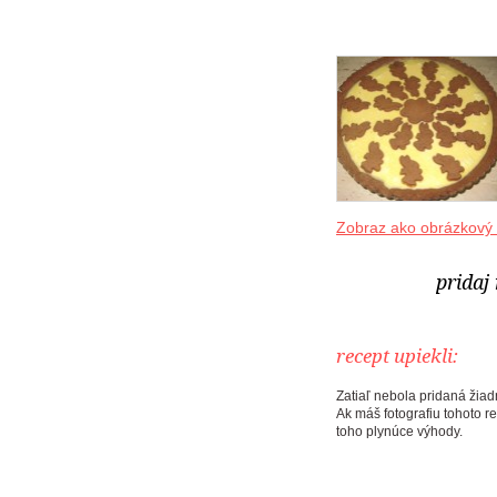
Zobraz ako obrázkový
pridaj
recept upiekli:
Zatiaľ nebola pridaná žiadn
Ak máš fotografiu tohoto r
toho plynúce výhody.