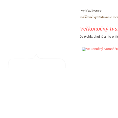
rozšírené vyhľadávanie rec
Veľkonočný tva
Je rýchly, chutný a nie príli
recepty
produkty PALMA
škola pečenia
tortáreň
kontakt