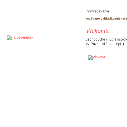
rozšírené vyhľadávanie rec
Vĺčkovia
Jednoduché chutné lístkové
vy. Pozrite si fotorecept :).
recepty
produkty PALMA
škola pečenia
tortáreň
kontakt