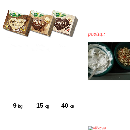
postup:
Palmarín
Helia
Cera
(krémová)
9
15
40
kg
kg
ks
tukov
múky
vajec